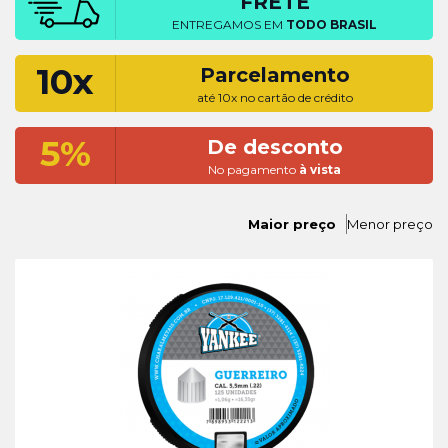
FRETE
ENTREGAMOS EM
TODO BRASIL
10x
Parcelamento
até 10x no cartão de crédito
5%
De desconto
No pagamento
à vista
Maior preço
Menor preço