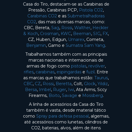
Casa do Tiro, destacam-se as Carabinas de
Pressão, Carabinas PCP,
Pistola CO2
,
Carabinas CO2
e as
Submetralhadoras
CO2
, das mais diversas marcas, como:
CBC, Bereta,
Sag
,
Rossi
,
Walther
,
Heckler
& Koch
,
Crosman
,
KWC
,
Beeman
,
SIG
,
FX
,
CZ, Huben, Edgun,
Umarex
, Cometa,
Benjamin
, Gamo e
Sumatra Sam Yang
.
Trabalhamos também com as principais
marcas nacionais e internacionais de
armas de fogo como
pistolas
,
revólver
,
rifles
,
carabinas
,
espingardas
e
fuzil
. Entre
as marcas que trabalhamos estão:
Taurus
,
CBC
,
CZ
,
Rossi
,
Beretta
, Colt,
Glock
,
Yildiz
,
Bersa
,
Imbel
,
Ruger
,
Iwi
, Ata Arms, Sccy
Firearms,
Boito
,
Savage
e
Mossberg
.
A linha de acessórios da Casa do Tiro
também é vasta, desde material tático
como
Spray para defesa pessoal
, algemas,
até acessórios como lunetas, cilindros de
CO2, baterias, alvos, além de itens