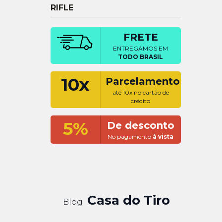
RIFLE
FRETE
ENTREGAMOS EM
TODO BRASIL
10x
Parcelamento
até 10x no cartão de
crédito
5%
De desconto
No pagamento
à vista
Casa do Tiro
Blog