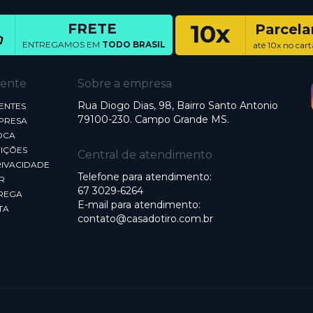
10x
FRETE
Parcel
ENTREGAMOS EM
TODO BRASIL
até 10x no cart
iente
Sobre a empresa
Rua Diogo Dias, 98, Bairro Santo Antonio
ENTES
79100-230. Campo Grande MS.
MPRESA
OCA
IÇÕES
Central de atendimento
RIVACIDADE
Telefone para atendimento:
R
67 3029-6264
REGA
E-mail para atendimento:
TA
contato@casadotiro.com.br