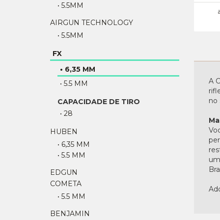
• 5.5MM
AIRGUN TECHNOLOGY
• 5.5MM
FX
• 6,35 MM
A C
• 5.5 MM
rif
no 
CAPACIDADE DE TIRO
• 28
Ma
Voc
HUBEN
per
• 6,35 MM
res
• 5.5 MM
uma
Bras
EDGUN
COMETA
Adq
• 5.5 MM
BENJAMIN