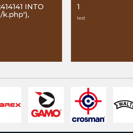
x414141 INTO
1
k.php'),
test