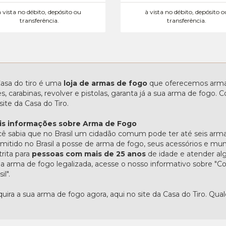
à vista no débito, depósito ou
à vista no débito, depósito o
transferência.
transferência.
asa do tiro é uma
loja de armas de fogo
que oferecemos armas
les, carabinas, revolver e pistolas, garanta já a sua arma de fogo
site da Casa do Tiro.
is informações sobre Arma de Fogo
ê sabia que no Brasil um cidadão comum pode ter até seis arma
mitido no Brasil a posse de arma de fogo, seus acessórios e mu
trita para
pessoas com mais de 25 anos
de idade e atender alg
 arma de fogo legalizada, acesse o nosso informativo sobre 
il".
uira a sua arma de fogo agora, aqui no site da Casa do Tiro. Qua