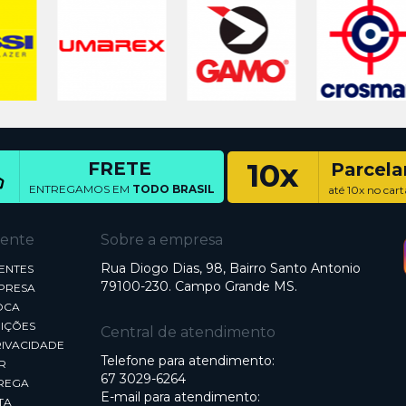
10x
FRETE
Parcel
ENTREGAMOS EM
TODO BRASIL
até 10x no cart
iente
Sobre a empresa
Rua Diogo Dias, 98, Bairro Santo Antonio
ENTES
79100-230. Campo Grande MS.
MPRESA
OCA
IÇÕES
Central de atendimento
RIVACIDADE
Telefone para atendimento:
R
67 3029-6264
REGA
E-mail para atendimento:
TA