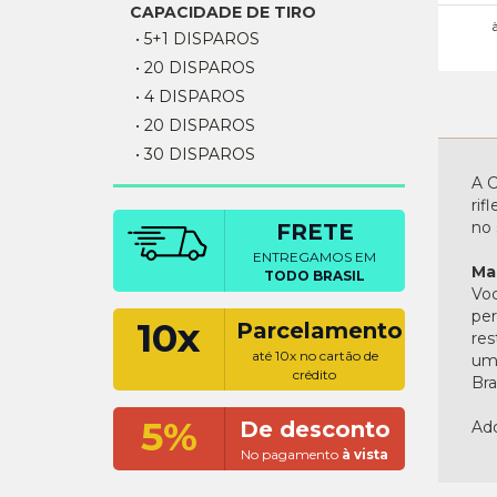
CAPACIDADE DE TIRO
• 5+1 DISPAROS
• 20 DISPAROS
• 4 DISPAROS
• 20 DISPAROS
• 30 DISPAROS
A C
rif
no 
FRETE
ENTREGAMOS EM
Ma
TODO BRASIL
Voc
per
10x
Parcelamento
res
até 10x no cartão de
uma
crédito
Bras
5%
De desconto
Adq
No pagamento
à vista