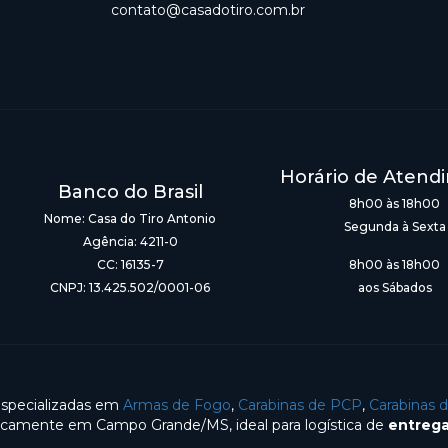
contato@casadotiro.com.br
Horário de Atend
Banco do Brasil
8h00 às 18h00
Nome: Casa do Tiro Antonio
Segunda à Sexta
Agência: 4211-0
CC: 16135-7
8h00 às 18h00
CNPJ: 13.425.502/0001-06
aos Sábados
especializadas em
Armas de Fogo
,
Carabinas de PCP
,
Carabinas 
gicamente em Campo Grande/MS, ideal para logística de
entrega