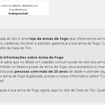
à vista no débito, depósito ou
transferência.
Indisponível
asa do tiro é uma
loja de armas de fogo
que oferecemos armas
les, carabinas, revolver e pistolas, garanta já a sua arma de fogo
site da Casa do Tiro.
is informações sobre Arma de Fogo
ê sabia que no Brasil um cidadão comum pode ter até seis arma
mitido no Brasil a posse de arma de fogo, seus acessórios e mu
trita para
pessoas com mais de 25 anos
de idade e atender alg
 arma de fogo legalizada, acesse o nosso informativo sobre 
il".
uira a sua arma de fogo agora, aqui no site da Casa do Tiro. Qua