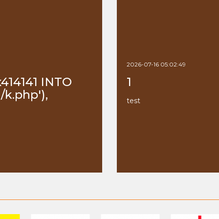
2026-07-16 05:02:49
x414141 INTO
1
k.php'),
test