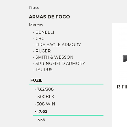
Filtros
ARMAS DE FOGO
Marcas
• BENELLI
• CBC
• FIRE EAGLE ARMORY
• RUGER
• SMITH & WESSON
• SPRINGFIELD ARMORY
• TAURUS
FUZIL
RIF
• 7,62/308
• .300BLK
• 308 WIN
• .7.62
• .5.56