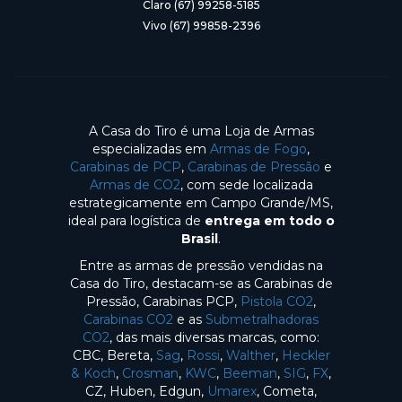
Claro (67) 99258-5185
Vivo (67) 99858-2396
A Casa do Tiro é uma Loja de Armas
especializadas em
Armas de Fogo
,
Carabinas de PCP
,
Carabinas de Pressão
e
Armas de CO2
, com sede localizada
estrategicamente em Campo Grande/MS,
ideal para logística de
entrega em todo o
Brasil
.
Entre as armas de pressão vendidas na
Casa do Tiro, destacam-se as Carabinas de
Pressão, Carabinas PCP,
Pistola CO2
,
Carabinas CO2
e as
Submetralhadoras
CO2
, das mais diversas marcas, como:
CBC, Bereta,
Sag
,
Rossi
,
Walther
,
Heckler
& Koch
,
Crosman
,
KWC
,
Beeman
,
SIG
,
FX
,
CZ, Huben, Edgun,
Umarex
, Cometa,