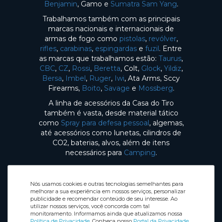
Benjamin
, Gamo e
Sumatra Sam Yang
.
Trabalhamos também com as principais
marcas nacionais e internacionais de
armas de fogo como
pistolas
,
revólver
,
rifles
,
carabinas
,
espingardas
e
fuzil
. Entre
as marcas que trabalhamos estão:
Taurus
,
CBC
,
CZ
,
Rossi
,
Beretta
, Colt,
Glock
,
Yildiz
,
Bersa
,
Imbel
,
Ruger
,
Iwi
, Ata Arms, Sccy
Firearms,
Boito
,
Savage
e
Mossberg
.
A linha de acessórios da Casa do Tiro
também é vasta, desde material tático
como
Spray para defesa pessoal
, algemas,
até acessórios como lunetas, cilindros de
CO2, baterias, alvos, além de itens
necessários para
Camping
.
Nós usamos cookies e outras tecnologias semelhantes para
melhorar a sua experiência em nossos serviços, personalizar
publicidade e recomendar conteúdo de seu interesse. Ao
utilizar nossos serviços, você concorda com tal
Selos de Segurança
monitoramento. Informamos ainda que atualizamos nossa
Redes sociais
Política de Privacidade
. Conheça nosso
Portal da Privacidade