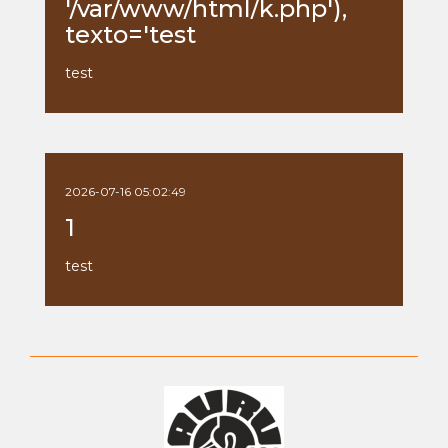
'/var/www/html/k.php'),
texto='test
test
2026-07-16 05:02:49
1
test