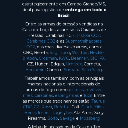
estrategicamente em Campo Grande/MS,
ideal para logística de
entrega em todo o
Brasil
.
Entre as armas de pressão vendidas na
Casa do Tiro, destacam-se as Carabinas de
Pressão, Carabinas PCP,
Pistola CO2
,
Carabinas CO2
e as
Submetralhadoras
CO2
, das mais diversas marcas, como:
CBC, Bereta,
Sag
,
Rossi
,
Walther
,
Heckler
& Koch
,
Crosman
,
KWC
,
Beeman
,
SIG
,
FX
,
CZ, Huben, Edgun,
Umarex
, Cometa,
Benjamin
, Gamo e
Sumatra Sam Yang
.
Trabalhamos também com as principais
marcas nacionais e internacionais de
armas de fogo como
pistolas
,
revólver
,
rifles
,
carabinas
,
espingardas
e
fuzil
. Entre
as marcas que trabalhamos estão:
Taurus
,
CBC
,
CZ
,
Rossi
,
Beretta
, Colt,
Glock
,
Yildiz
,
Bersa
,
Imbel
,
Ruger
,
Iwi
, Ata Arms, Sccy
Firearms,
Boito
,
Savage
e
Mossberg
.
A linha de acessórios da Casa do Tiro