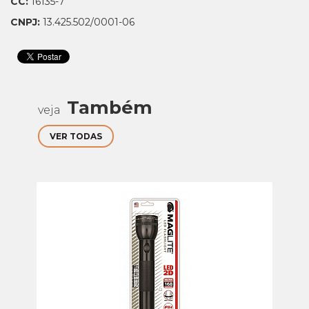
CC:
16135-7
CNPJ:
13.425.502/0001-06
Também
veja
VER TODAS