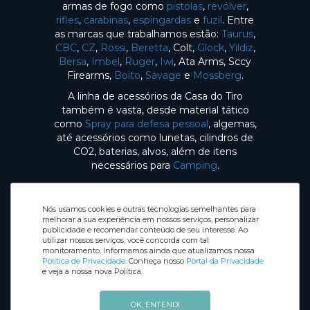
armas de fogo como
pistolas
,
revólver
,
rifles
,
carabinas
,
espingardas
e
fuzil
. Entre
as marcas que trabalhamos estão:
Taurus
,
CBC
,
CZ
,
Rossi
,
Beretta
, Colt,
Glock
,
Yildiz
,
Bersa
,
Imbel
,
Ruger
,
Iwi
, Ata Arms, Sccy
Firearms,
Boito
,
Savage
e
Mossberg
.
A linha de acessórios da Casa do Tiro
também é vasta, desde material tático
como
Spray para defesa pessoal
, algemas,
até acessórios como lunetas, cilindros de
CO2, baterias, alvos, além de itens
necessários para
Camping
.
Nós usamos cookies e outras tecnologias semelhantes para
melhorar a sua experiência em nossos serviços, personalizar
publicidade e recomendar conteúdo de seu interesse. Ao
utilizar nossos serviços, você concorda com tal
Selos de Segurança
monitoramento. Informamos ainda que atualizamos nossa
Redes sociais
Política de Privacidade
. Conheça nosso
Portal da Privacidade
e veja a nossa nova Política.
OK, ENTENDI