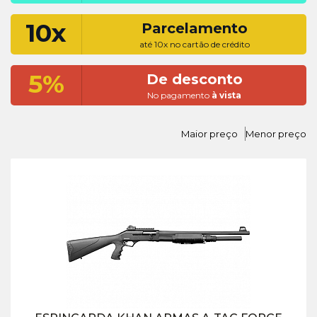
10x
Parcelamento
até 10x no cartão de crédito
5%
De desconto
No pagamento
à vista
Maior preço
Menor preço